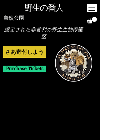
野生の番人
自然公園
認定された非営利の野生生物保護
区
さあ寄付しよう
Purchase Tickets
My Account
Track Orders
Shopping Bag
Display prices in:
USD