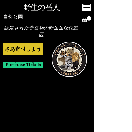
野生の番人
自然公園
認定された非営利の野生生物保護
区
さあ寄付しよう
Purchase Tickets
寄付
EIN/納税者番号:
88-0345277
Keepers of the Wild は、20 年
以上の慈善活動の実績を持つ、