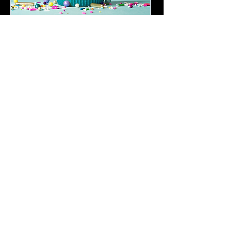
Birthday Parties
Birthday Parties & Non-Wedding
Events
Leer más
8 h
200
USD 200
dólares
estadounidenses
Reservar ahora
© 2022
Keepers of the Wild, Inc. Todos
los derechos reservados.