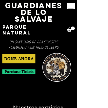
GUARDIANES
DE LO
SALVAJE
Parque
Natural
UN SANTUARIO DE VIDA SILVESTRE
ACREDITADO Y SIN FINES DE LUCRO
DONE AHORA
Purchase Tickets
Nuestros servicios