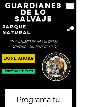
GUARDIANES
DE LO
SALVAJE
Parque
Natural
UN SANTUARIO DE VIDA SILVESTRE
ACREDITADO Y SIN FINES DE LUCRO
DONE AHORA
Purchase Tickets
Programa tu