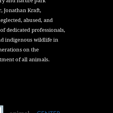
ary and nature park
, Jonathan Kraft,
neglected, abused, and
of dedicated professionals,
nd indigenous wildlife in
nerations on the
ment of all animals.