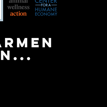
ärmen
n...