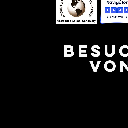
Besu
von