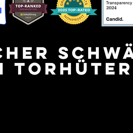
cher schw
 Torhüter