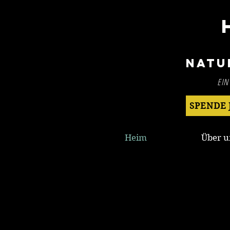
Natu
EIN
SPENDE 
Heim
Über u