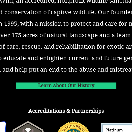
ild, an accredited, nonprofit wildlife sanctu
d conservation of captive wildlife. Our founder
n 1995, with a mission to protect and care for 
er 175 acres of natural landscape and a team 
f care, rescue, and rehabilitation for exotic a
 educate and enlighten current and future ge
 and help put an end to the abuse and mistreat
Learn About Our History
Accreditations & Partnerships