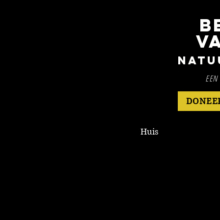
B
V
Natu
EEN 
DONEE
Huis