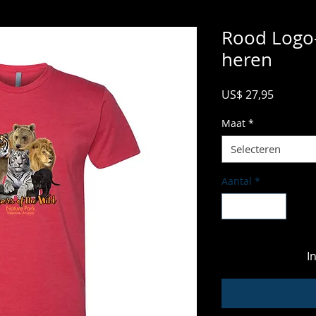
Rood Logo-
heren
Prijs
US$ 27,95
Maat
*
Selecteren
Aantal
*
I