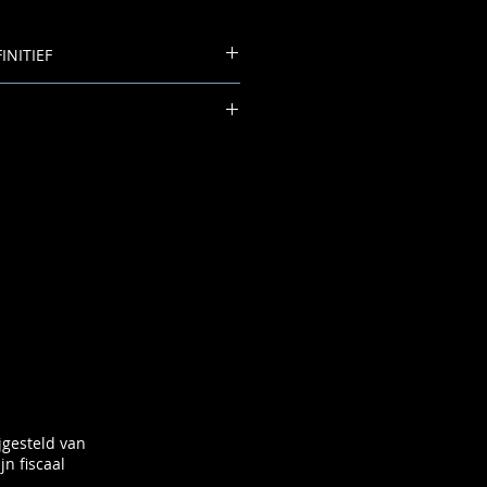
INITIEF
een levertijd van maximaal zes
jgesteld van
jn fiscaal