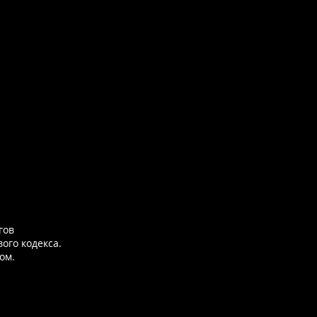
гов
ого кодекса.
ом.