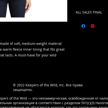
ALL SALES FINAL
 made of soft, medium-weight material
a warm fleece inner lining that fits great
hat lasts. A must-have for your wild
© 2022
Keepers of the Wild, Inc. Все права
защищены.
epers of the Wild — это некоммерческая, освобожденная от нало
ельная организация в соответствии с разделом 501(c)(3) Налогов
Пожертвования не облагаются налогом, как это разрешено закон