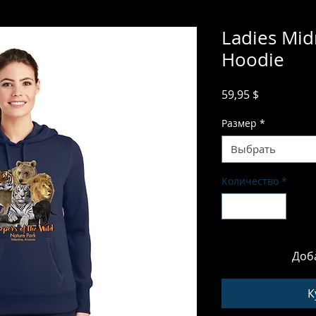
Ladies Mid
Hoodie
Цена
59,95 $
Размер
*
Выбрать
Количество
*
Доб
К