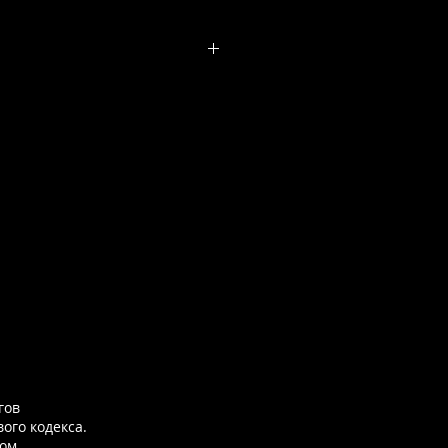
гов
ого кодекса.
ом.