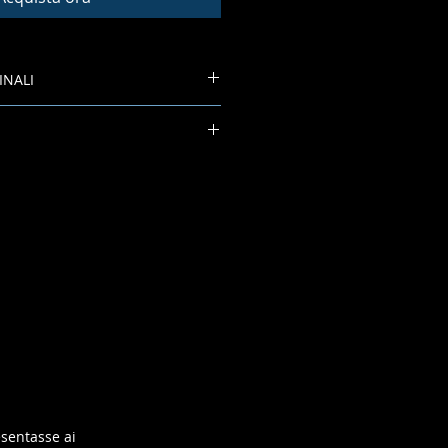
INALI
re fino a sei settimane per la
esentasse ai