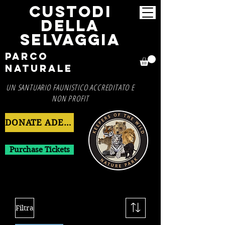
CUSTODI
DELLA
SELVAGGIA
Parco
Naturale
UN SANTUARIO FAUNISTICO ACCREDITATO E
NON PROFIT
DONATE ADESSO
Purchase Tickets
Filtra