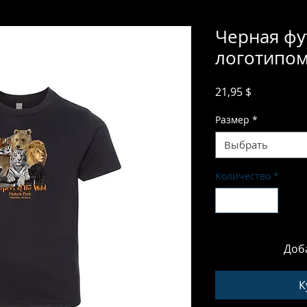
Черная фу
логотипом
Цена
21,95 $
Размер
*
Выбрать
Количество
*
Доб
К