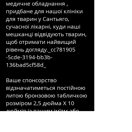
медичне обладнання ,
придбане для нашої клініки
для тварин у Сантьяго,
сучасної лікарні, куди наші
мешканці відвідують тварин,
щоб отримати найвищий
рівень догляду._cc781905
-5cde-3194-bb3b-
136bad5cf58d_
Ваше спонсорство
відзначатиметься постійною
литою бронзовою табличкою
розміром 2,5 дюйма X 10
дюймів із вашим ім’ям або
вибраним повідомленням
«на честь/пам’ять», яка буде