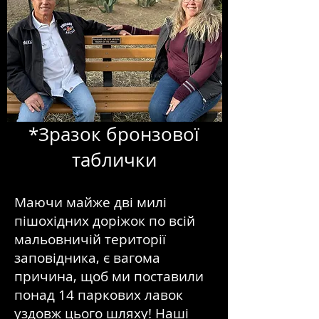
*Зразок бронзової
таблички
Маючи майже дві милі
пішохідних доріжок по всій
мальовничій території
заповідника, є вагома
причина, щоб ми поставили
понад 14 паркових лавок
уздовж цього шляху! Наші