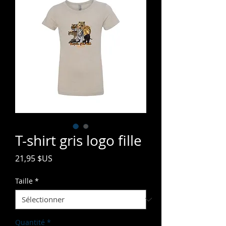
T-shirt gris logo fille
Prix
21,95 $US
Taille
*
Quantité
*