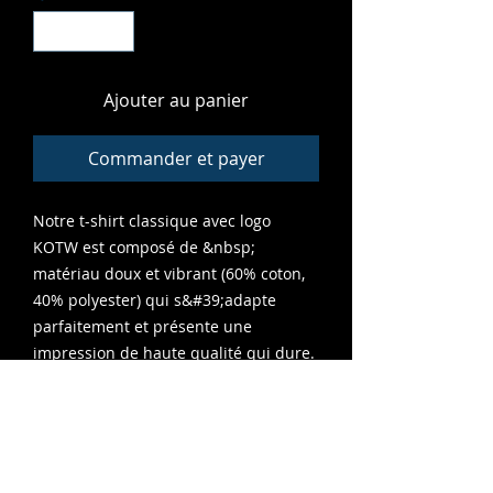
Ajouter au panier
Commander et payer
Notre t-shirt classique avec logo
KOTW est composé de &nbsp;
matériau doux et vibrant (60% coton,
40% polyester) qui s&#39;adapte
parfaitement et présente une
impression de haute qualité qui dure.
Une excellente édition pour le placard
de n&#39;importe quel ourson.&nbsp;
TOUTES LES VENTES FINALES